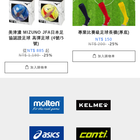
美津濃 MIZUNO JFA日本足
專業比賽級足球長襪(厚底)
協認證足球 高彈足球 (4號/5
NT$ 150
號)
NT$ 200
-25%
從
起
NT$ 885
NT$ 1,180
-25%
加入購物車
加入購物車