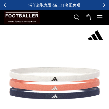
滿仟超取免運-滿二仟宅配免運