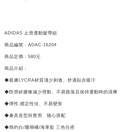
ADIDAS 止滑運動髮帶組
商品編號：ADAC-16204
商品定價：580元
商品介紹：
◆親膚LYCRA材質淺少刺激、舒適貼合吸汗
◆防滑矽膠條減少滑動、不易脫落且保持運動時的清爽
◆彈性.穩定性佳、不易變形
◆兼具造型與實用、隨心搭配
◆簡約白/珊瑚橘/海軍藍 三色任搭