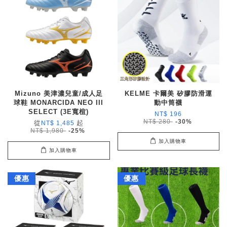
Mizuno 美津濃兒童/成人足
KELME 卡爾美 矽膠防滑運
球鞋 MONARCIDA NEO III
動中筒襪
SELECT (3E寬楦)
NT$ 196
NT$ 280
-30%
從
起
NT$ 1,485
NT$ 1,980
-25%
加入購物車
加入購物車
優惠
優惠