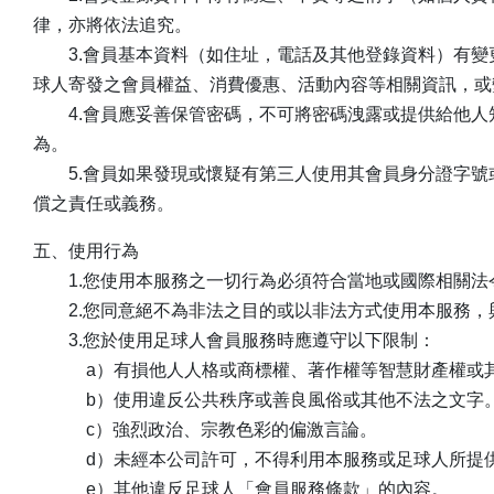
律，亦將依法追究。
3.會員基本資料（如住址，電話及其他登錄資料）有變
球人寄發之會員權益、消費優惠、活動內容等相關資訊，或
4.會員應妥善保管密碼，不可將密碼洩露或提供給他人
為。
5.會員如果發現或懷疑有第三人使用其會員身分證字號
償之責任或義務。
五、使用行為
1.您使用本服務之一切行為必須符合當地或國際相關法
2.您同意絕不為非法之目的或以非法方式使用本服務，
3.您於使用足球人會員服務時應遵守以下限制：
a）有損他人人格或商標權、著作權等智慧財產權或其
b）使用違反公共秩序或善良風俗或其他不法之文字
c）強烈政治、宗教色彩的偏激言論。
d）未經本公司許可，不得利用本服務或足球人所提供其
e）其他違反足球人「會員服務條款」的內容。