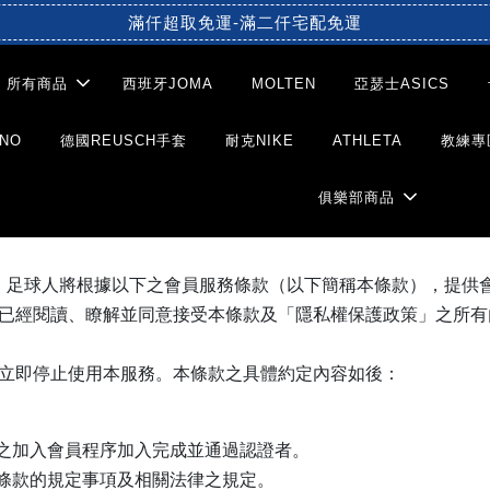
滿仟超取免運-滿二仟宅配免運
所有商品
西班牙JOMA
MOLTEN
亞瑟士ASICS
NO
德國REUSCH手套
耐克NIKE
ATHLETA
教練專
俱樂部商品
本服務），足球人將根據以下之會員服務條款（以下簡稱本條款），
已經閱讀、瞭解並同意接受本條款及「隱私權保護政策」之所有
即停止使用本服務。本條款之具體約定內容如後：
之加入會員程序加入完成並通過認證者。
條款的規定事項及相關法律之規定。