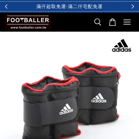
滿仟超取免運-滿二仟宅配免運