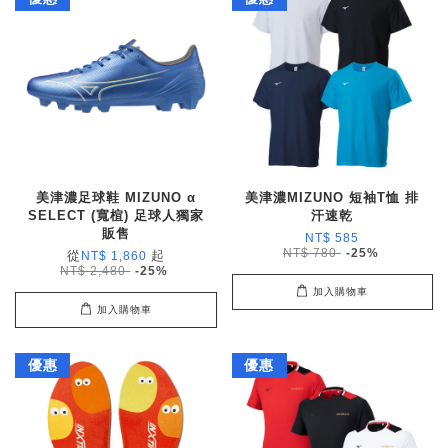
美津濃足球鞋 MIZUNO α
美津濃MIZUNO 短袖T恤 排
SELECT (寬楦) 足球人獨家
汗速乾
販售
NT$ 585
NT$ 780
-25%
從
起
NT$ 1,860
NT$ 2,480
-25%
加入購物車
加入購物車
優惠
優惠