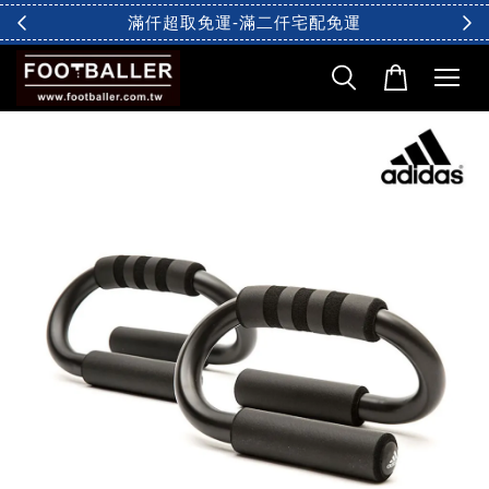
滿仟超取免運-滿二仟宅配免運