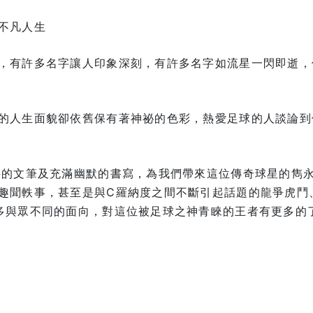
不凡人生
，有許多名字讓人印象深刻，有許多名字如流星一閃即逝，
的人生面貌卻依舊保有著神祕的色彩，熱愛足球的人談論到
湛的文筆及充滿幽默的書寫，為我們帶來這位傳奇球星的雋
趣聞軼事，甚至是與C羅納度之間不斷引起話題的龍爭虎鬥
多與眾不同的面向，對這位被足球之神青睞的王者有更多的