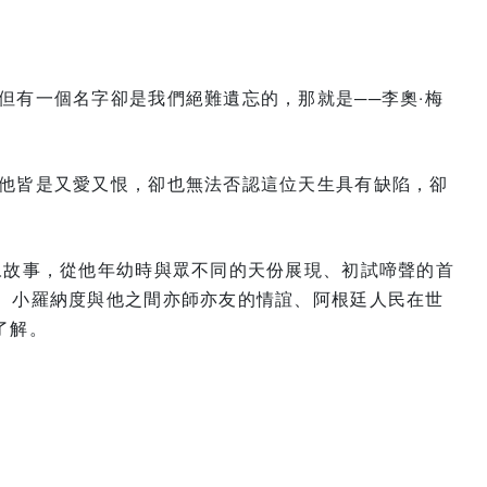
但有一個名字卻是我們絕難遺忘的，那就是──李奧‧梅
他皆是又愛又恨，卻也無法否認這位天生具有缺陷，卻
永故事，從他年幼時與眾不同的天份展現、初試啼聲的首
、小羅納度與他之間亦師亦友的情誼、阿根廷人民在世
了解。