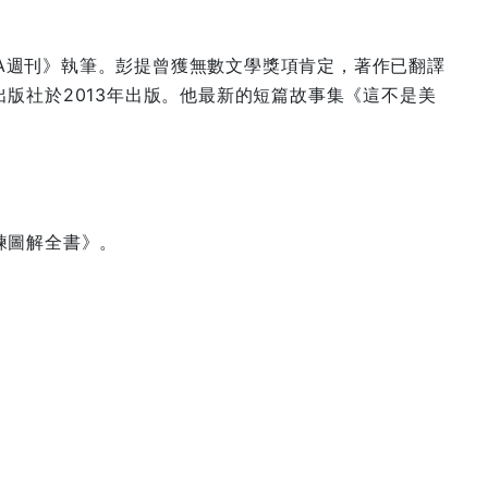
FA週刊》執筆。彭提曾獲無數文學獎項肯定，著作已翻譯
ks出版社於2013年出版。他最新的短篇故事集《這不是美
練圖解全書》。