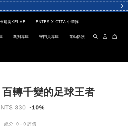
卡爾美KELME
ENTES X CTFA 中華隊
區
裁判專區
守門員專區
運動防護
：百轉千變的足球王者
NT$ 330
-10%
總分:
0
-
0
評價