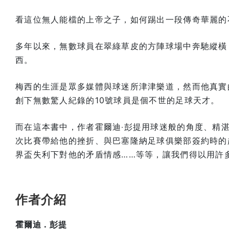
看這位無人能檔的上帝之子，如何踢出一段傳奇華麗的
多年以來，無數球員在翠綠草皮的方陣球場中奔馳縱橫
西。
梅西的生涯是眾多媒體與球迷所津津樂道，然而他真實
創下無數驚人紀錄的10號球員是個不世的足球天才。
而在這本書中，作者霍爾迪‧彭提用球迷般的角度、精
次比賽帶給他的挫折、與巴塞隆納足球俱樂部簽約時的
界盃失利下對他的矛盾情感……等等，讓我們得以用許
作者介紹
霍爾迪．彭提