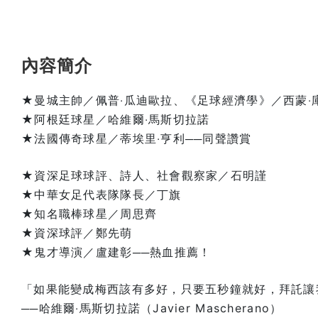
內容簡介
★曼城主帥／佩普‧瓜迪歐拉、《足球經濟學》／西蒙‧
★阿根廷球星／哈維爾‧馬斯切拉諾
★法國傳奇球星／蒂埃里‧亨利──同聲讚賞
★資深足球球評、詩人、社會觀察家／石明謹
★中華女足代表隊隊長／丁旗
★知名職棒球星／周思齊
★資深球評／鄭先萌
★鬼才導演／盧建彰──熱血推薦！
「如果能變成梅西該有多好，只要五秒鐘就好，拜託讓
──哈維爾‧馬斯切拉諾（Javier Mascherano）