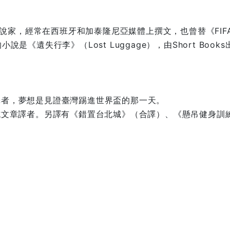
職小說家，經常在西班牙和加泰隆尼亞媒體上撰文，也曾替《FI
《遺失行李》（Lost Luggage），由Short Boo
譯者，夢想是見證臺灣踢進世界盃的那一天。
誌文章譯者。另譯有《錯置台北城》（合譯）、《懸吊健身訓