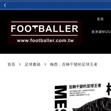
首頁
美津濃MIZU
›
›
首頁
足球書籍
梅西：百轉千變的足球王者