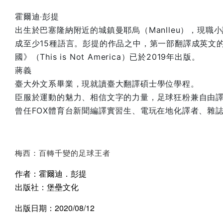
霍爾迪‧彭提
出生於巴塞隆納附近的城鎮曼耶烏（Manlleu），現
成至少15種語言。彭提的作品之中，第一部翻譯成英文的小說是
國》（This is Not America）已於2019年出版。
蔣義
臺大外文系畢業，現就讀臺大翻譯碩士學位學程。
臣服於運動的魅力、相信文字的力量，足球狂粉兼自由
曾任FOX體育台新聞編譯實習生、電玩在地化譯者、雜
梅西：百轉千變的足球王者
作者：霍爾迪．彭提
出版社：堡壘文化
出版日期：2020/08/12