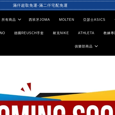
滿仟超取免運-滿二仟宅配免運
所有商品
西班牙JOMA
MOLTEN
亞瑟士ASICS
NO
德國REUSCH手套
耐克NIKE
ATHLETA
教練專
俱樂部商品