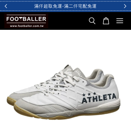
滿仟超取免運-滿二仟宅配免運