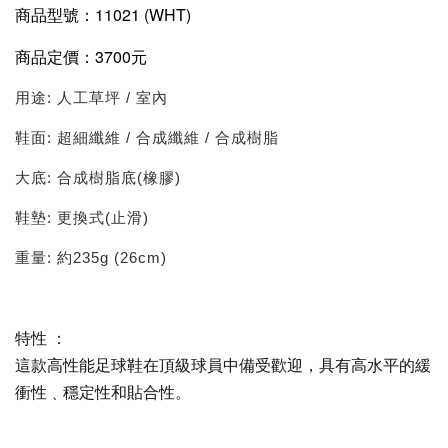
商品型號：11021 (WHT)
商品定價：3700元
用途: 人工草坪 / 室內
鞋面: 超細纖維 / 合成纖維 / 合成樹脂
大底: 合成樹脂底(橡膠)
鞋墊: 更換式(止滑)
重量: 約235g (26cm)
特性 ：
這款高性能足球鞋在頂級球員中備受歡迎，具有高水平的緩
衝性﹑穩定性和貼合性。