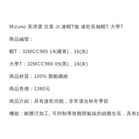
Mizuno 美津濃 兒童 Jr.連帽T恤 速乾長袖帽T 大學T
商品編號：
帽T：32MCC965 14(藏青)﹑16(灰)
大學T：32MCC966 09(黑)﹑16(灰)
商品材質：100% 聚酯纖維
商品售價：1380元
商品介紹：具有速乾功能，非常適合秋冬季節
機能：耐髒汙加工, 可抑制導致難聞氣味的細菌生長﹐具有抗