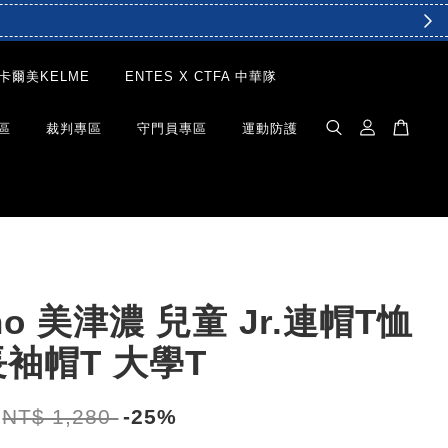
卡爾美KELME
ENTES X CTFA 中華隊
區
裁判專區
守門員專區
運動防護
no 美津濃 兒童 Jr.連帽T恤
袖帽T 大學T
NT$ 1,280
-25%