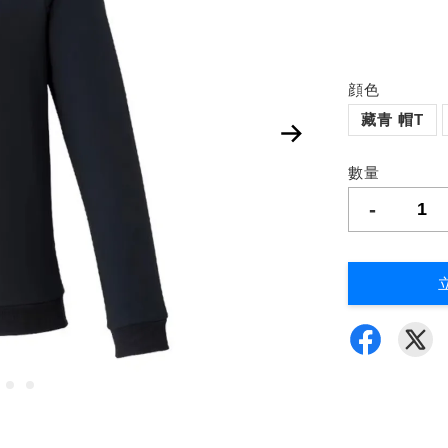
顔色
藏青 帽T
數量
-