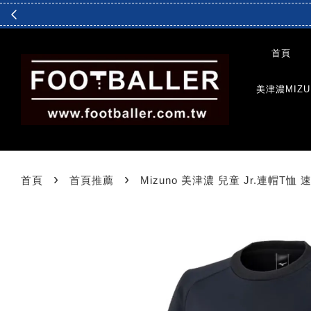
首頁
美津濃MIZU
›
›
首頁
首頁推薦
Mizuno 美津濃 兒童 Jr.連帽T恤