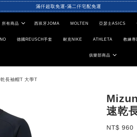
滿仟超取免運-滿二仟宅配免運
所有商品
西班牙JOMA
MOLTEN
亞瑟士ASICS
NO
德國REUSCH手套
耐克NIKE
ATHLETA
教練專
俱樂部商品
 速乾長袖帽T 大學T
Mizu
速乾長
NT$ 960