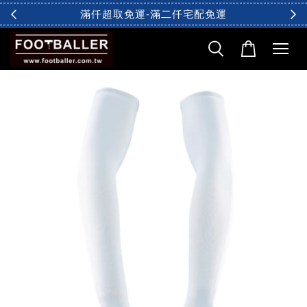
滿仟超取免運-滿二仟宅配免運