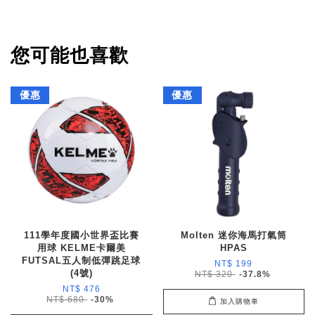
您可能也喜歡
優惠
優惠
111學年度國小世界盃比賽
Molten 迷你海馬打氣筒
用球 KELME卡爾美
HPAS
FUTSAL五人制低彈跳足球
NT$ 199
(4號)
NT$ 320
-37.8%
NT$ 476
NT$ 680
-30%
加入購物車