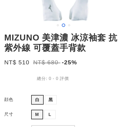
MIZUNO 美津濃 冰涼袖套 抗
紫外線 可覆蓋手背款
NT$ 510
NT$ 680
-25%
總分:
0
-
0
評價
顔色
白
黑
尺寸
M
L