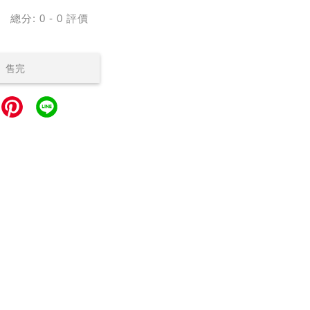
總分:
0
-
0
評價
售完