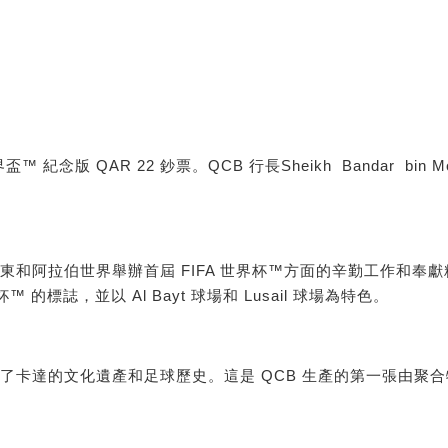
版 QAR 22 鈔票。QCB 行長Sheikh Bandar bin Mohamm
在中東和阿拉伯世界舉辦首屆 FIFA 世界杯™方面的辛勤工作和奉獻精
標誌，並以 Al Bayt 球場和 Lusail 球場為特色。
紙條反映了卡達的文化遺產和足球歷史。這是 QCB 生產的第一張由