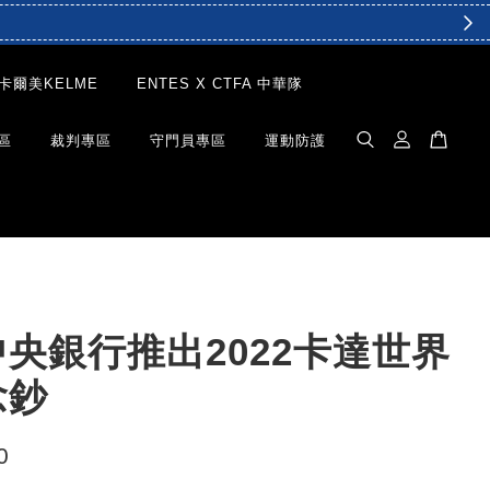
卡爾美KELME
ENTES X CTFA 中華隊
區
裁判專區
守門員專區
運動防護
央銀行推出2022卡達世界
念鈔
0