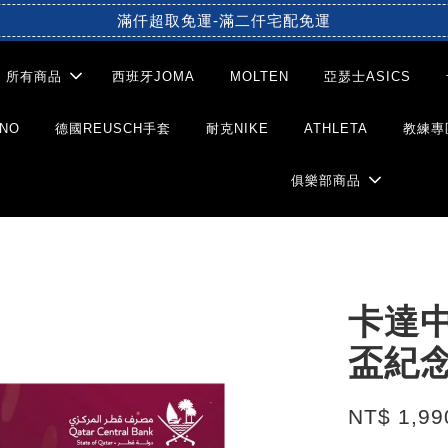
滿仟超取免運-滿二仟宅配免運
所有商品
西班牙JOMA
MOLTEN
亞瑟士ASICS
NO
德國REUSCH手套
耐克NIKE
ATHLETA
教練專
俱樂部商品
卡達中
盃紀
NT$ 1,99