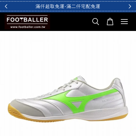
滿仟超取免運-滿二仟宅配免運