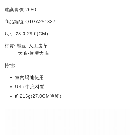
建議售價:2680
商品編號:Q1GA251337
尺寸:23.0-29.0(CM)
材質: 鞋面-人工皮革
大底-橡膠大底
特性:
室內場地使用
U4ic中底材質
約215g(27.0CM單腳)