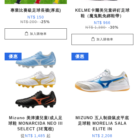
專業比賽級足球長襪(厚底)
KELME卡爾美兒童碎釘足球
鞋（魔鬼氈免綁鞋帶）
NT$ 150
NT$ 200
-25%
NT$ 966
NT$ 1,380
-30%
加入購物車
加入購物車
優惠
優惠
Mizuno 美津濃兒童/成人足
MIZUNO 五人制袋鼠皮平底
球鞋 MONARCIDA NEO III
足球鞋 MORELIA SALA
SELECT (3E寬楦)
ELITE IN
從
起
NT$ 1,485
NT$ 2,208