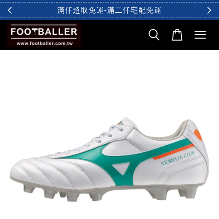
滿仟超取免運-滿二仟宅配免運