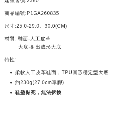
建議售價:2380
商品編號:P1GA260835
尺寸:25.0-29.0、30.0(CM)
材質: 鞋面-人工皮革
大底-射出成形大底
特性:
柔軟人工皮革鞋面，TPU圓形穩定型大底
約230g(27.0cm單腳)
鞋墊黏死，無法拆換