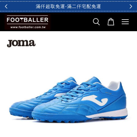
滿仟超取免運-滿二仟宅配免運