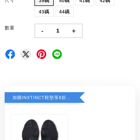
尺寸
39碼
40碼
41碼
42碼
43碼
44碼
數量
-
+
加購INXTINCT鞋墊享8折優惠