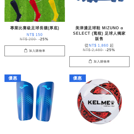
專業比賽級足球長襪(厚底)
美津濃足球鞋 MIZUNO α
SELECT (寬楦) 足球人獨家
NT$ 150
販售
NT$ 200
-25%
從
起
NT$ 1,860
NT$ 2,480
-25%
加入購物車
加入購物車
優惠
優惠