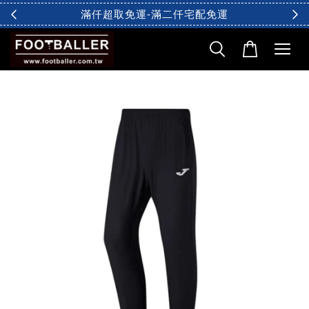
滿仟超取免運-滿二仟宅配免運