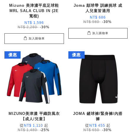
Mizuno 美津濃平底足球鞋
Joma 顛球帶 訓練挑球 成
MRL SALA CLUB IN (2E
人兒童皆適用
寬楦)
NT$ 686
NT$ 980
-30%
NT$ 1,596
NT$ 2,280
-30%
加入購物車
加入購物車
優惠
優惠
MIZUNO美津濃 平織防風衣
JOMA 鏟球褲/緊身褲/內搭
【成人/兒童】
褲
從
起
從
起
NT$ 1,110
NT$ 455
NT$ 1,480
-25%
NT$ 650
-30%