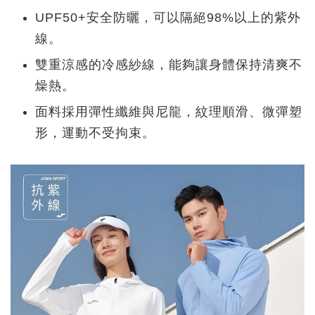
UPF50+安全防曬，可以隔絕98%以上的紫外
線。
雙重涼感的冷感紗線，能夠讓身體保持清爽不
燥熱。
面料採用彈性纖維與尼龍，紋理順滑、微彈塑
形，運動不受拘束。