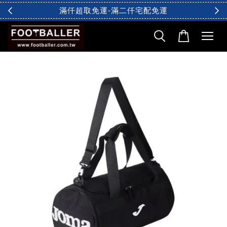
滿仟超取免運-滿二仟宅配免運