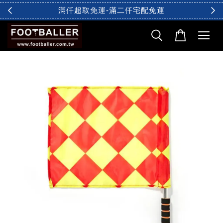
滿仟超取免運-滿二仟宅配免運