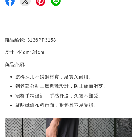
商品編號: 3136PP3158
尺寸: 44cm*34cm
商品介紹:
旗桿採用不銹鋼材質，結實又耐用。
鋼管部分配上魔鬼氈設計，防止旗面滑落。
泡棉手柄設計，手感舒適，久握不難受。
聚酯纖維布料旗面，耐髒且不易受損。