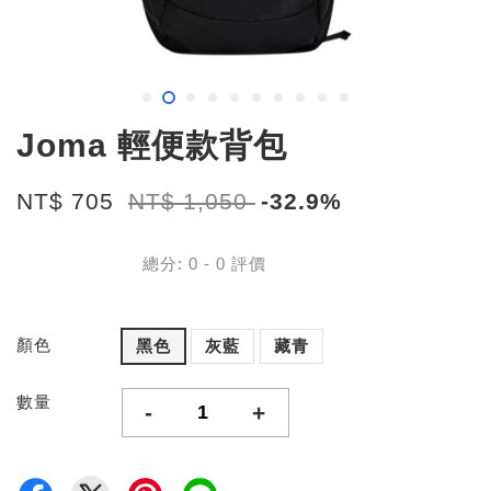
Joma 輕便款背包
NT$ 705
NT$ 1,050
-32.9%
總分:
0
-
0
評價
顏色
黑色
灰藍
藏青
數量
-
+