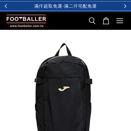
滿仟超取免運-滿二仟宅配免運