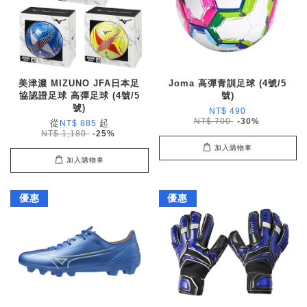
美津濃 MIZUNO JFA日本足
Joma 高彈青訓足球 (4號/5
協認證足球 高彈足球 (4號/5
號)
號)
NT$ 490
NT$ 700
-30%
從
起
NT$ 885
NT$ 1,180
-25%
加入購物車
加入購物車
優惠
優惠