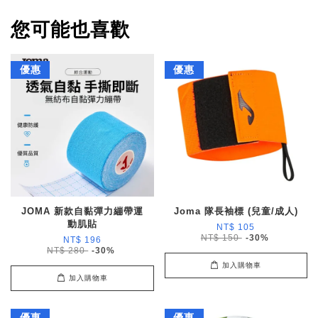
您可能也喜歡
優惠
優惠
JOMA 新款自黏彈力繃帶運
Joma 隊長袖標 (兒童/成人)
動肌貼
NT$ 105
NT$ 150
-30%
NT$ 196
NT$ 280
-30%
加入購物車
加入購物車
優惠
優惠