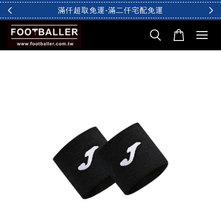
滿仟超取免運-滿二仟宅配免運