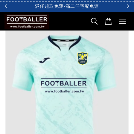
滿仟超取免運-滿二仟宅配免運