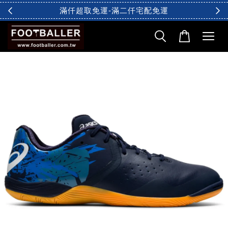
滿仟超取免運-滿二仟宅配免運