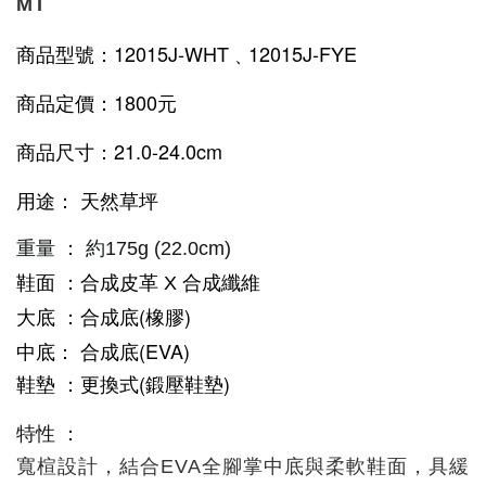
MT
商品型號：12015J-WHT﹑
12015J-FYE
商品定價：1800元
商品尺寸：21.0-24.0cm
用途： 天然草坪
重量 ： 約175g (22.0cm)
鞋面 ：合成皮革 X 合成纖維
合成底(橡膠)
大底 ：
中底： 合成底(EVA)
更換式(鍛壓鞋墊)
鞋墊 ：
特性 ：
寬楦設計，結合EVA全腳掌中底與柔軟鞋面，具緩