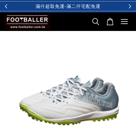
滿仟超取免運-滿二仟宅配免運