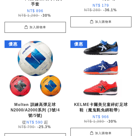
手套
NT$ 179
NT$ 280
-36.1%
NT$ 896
NT$ 1,280
-30%
加入購物車
加入購物車
優惠
優惠
Molten 訓練高彈足球
KELME卡爾美兒童碎釘足球
N2000/A2000系列 (3號/4
鞋（魔鬼氈免綁鞋帶）
號/5號)
NT$ 966
NT$ 1,380
-30%
從
起
NT$ 590
NT$ 790
-25.3%
加入購物車