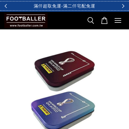
滿仟超取免運-滿二仟宅配免運