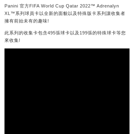
Panini 官方FIFA World Cup Qatar 2022™ Adrenalyn
XL™系列球員卡以全新的面貌以及特殊版卡系列讓收集者
擁有前始未有的趣味!
此系列的收集卡包含495張球卡以及199張的特殊球卡等您
來收集!