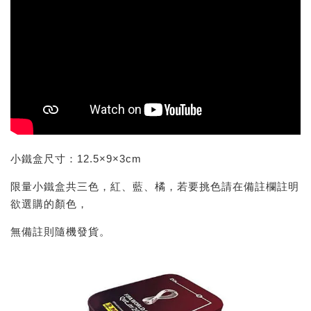
小鐵盒尺寸：12.5×9×3cm
限量小鐵盒共三色，紅、藍、橘，若要挑色請在備註欄註明
欲選購的顏色，
無備註則隨機發貨。