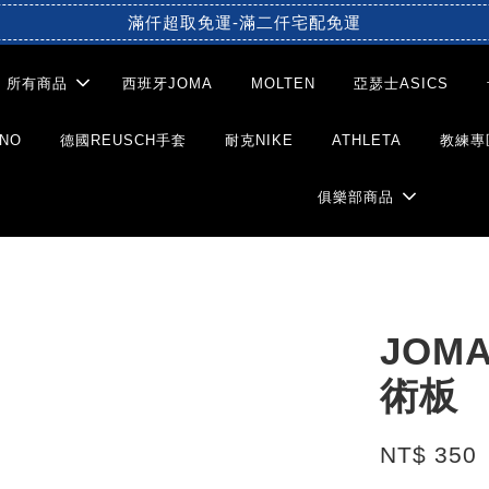
滿仟超取免運-滿二仟宅配免運
所有商品
西班牙JOMA
MOLTEN
亞瑟士ASICS
NO
德國REUSCH手套
耐克NIKE
ATHLETA
教練專
俱樂部商品
JOM
術板
NT$ 350