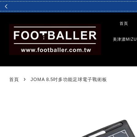
首頁
美津濃MIZU
›
首頁
JOMA 8.5吋多功能足球電子戰術板