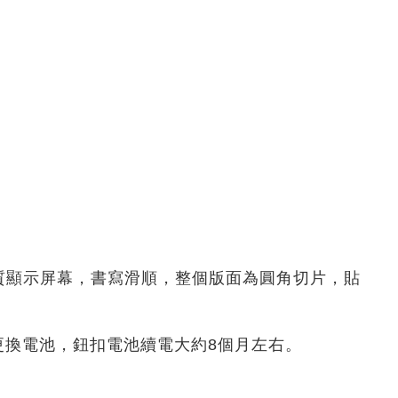
T材質顯示屏幕，書寫滑順，整個版面為圓角切片，貼
可更換電池，鈕扣電池續電大約8個月左右。