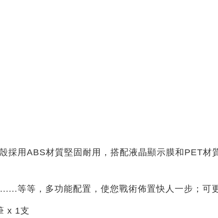
帶!外殼採用ABS材質堅固耐用，搭配液晶顯示膜和PE
.....等等，多功能配置，使您戰術佈置快人一步；
 x 1支