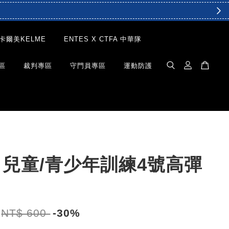
卡爾美KELME
ENTES X CTFA 中華隊
區
裁判專區
守門員專區
運動防護
a 兒童/青少年訓練4號高彈
NT$ 600
-30%