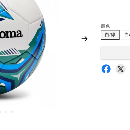
顏色
白/綠
白