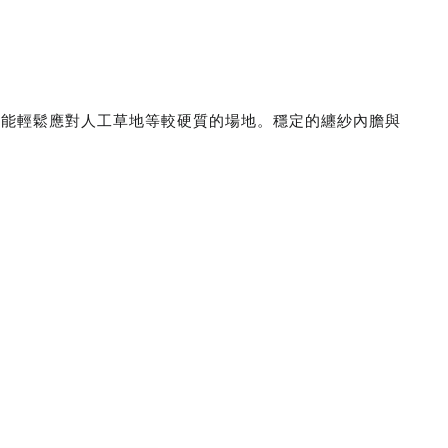
球面，能輕鬆應對人工草地等較硬質的場地。穩定的纏紗內膽與