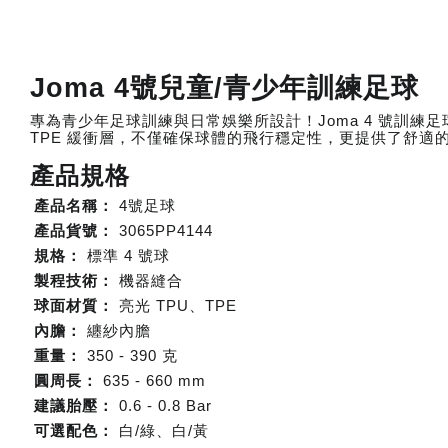
Joma 4號兒童/青少年訓練足球
專為青少年足球訓練與日常娛樂所設計！Joma 4 號訓練
TPE 緩衝層，不僅確保球體的飛行穩定性，更提供了舒適
產品規格
產品名稱：
4號足球
產品貨號：
3065PP4144
規格：
標準 4 號球
製程技術：
機器縫合
球面材質：
亮光 TPU、TPE
內膽：
纏紗內膽
重量：
350 - 390 克
圓周長：
635 - 660 mm
建議胎壓：
0.6 - 0.8 Bar
可選配色：
白/綠、白/黃