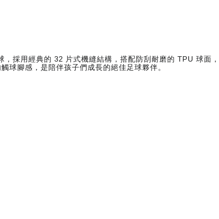
足球，採用經典的 32 片式機縫結構，搭配防刮耐磨的 TPU 
的觸球腳感，是陪伴孩子們成長的絕佳足球夥伴。