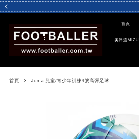
首頁
美津濃MIZU
›
首頁
Joma 兒童/青少年訓練4號高彈足球