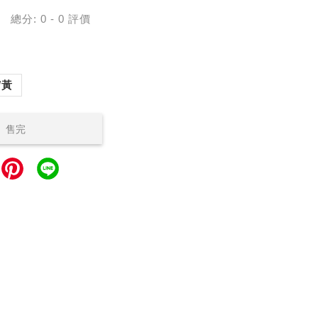
總分:
0
-
0
評價
/黃
售完