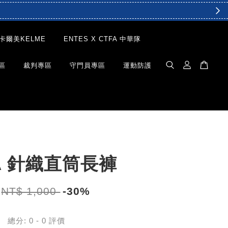
卡爾美KELME
ENTES X CTFA 中華隊
區
裁判專區
守門員專區
運動防護
A 針織直筒長褲
NT$ 1,000
-30%
總分:
0
-
0
評價