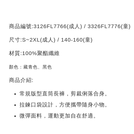
商品編號:3126FL7766(成人) / 3326FL7776(童)
尺寸:S~2XL(成人) / 140-160(童)
材質:100%聚酯纖維
顏色：藏青色、黑色
商品介紹:
常規版型直筒長褲，剪裁俐落合身。
拉鍊口袋設計，方便攜帶隨身小物。
微彈面料，運動更加自在舒適。