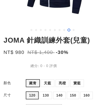
JOMA 針織訓練外套(兒童)
NT$ 980
NT$ 1,400
-30%
總分:
0
-
0
評價
顏色
藏青
天藍
亮橙
寶藍
尺寸
120
130
140
150
160