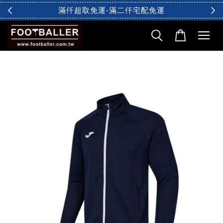
滿仟超取免運-滿二仟宅配免運