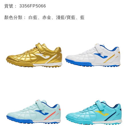
貨號： 3356FP5066
顏色分類： 白藍、赤金、淺藍/寶藍、藍