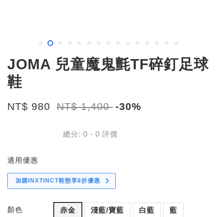
JOMA 兒童魔鬼氈TF碎釘足球
鞋
NT$ 980
NT$ 1,400
-30%
總分:
0
-
0
評價
適用優惠
加購INXTINCT鞋墊享8折優惠
顏色
赤金
淺藍/寶藍
白藍
藍