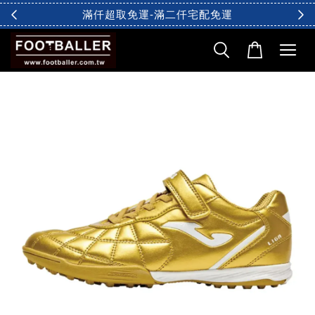
滿仟超取免運-滿二仟宅配免運