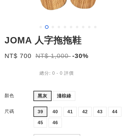
JOMA 人字拖拖鞋
NT$ 700
NT$ 1,000
-30%
總分:
0
-
0
評價
顏色
黑灰
淺棕綠
尺碼
39
40
41
42
43
44
45
46