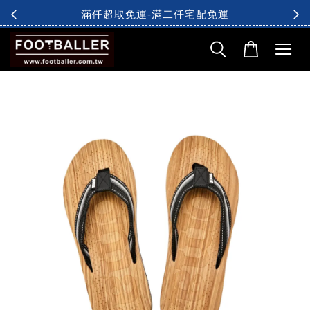
滿仟超取免運-滿二仟宅配免運