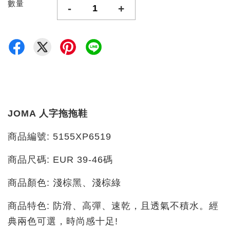
數量
-
+
JOMA 人字拖拖鞋
商品編號: 5155XP6519
商品尺碼: EUR 39-46碼
商品顏色: 淺棕黑、淺棕綠
商品特色: 防滑、高彈、速乾，且透氣不積水。經
典兩色可選，時尚感十足!