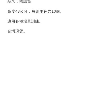
品名：標誌筒
高度48公分，每組兩色共10個。
適用各種場景訓練。
台灣現貨。