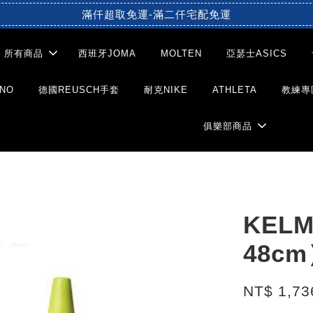
滿仟超取免運-滿二仟宅配免運
所有商品
西班牙JOMA
MOLTEN
亞瑟士ASICS
NO
德國REUSCH手套
耐克NIKE
ATHLETA
教練專
俱樂部商品
KEL
48c
NT$ 1,7