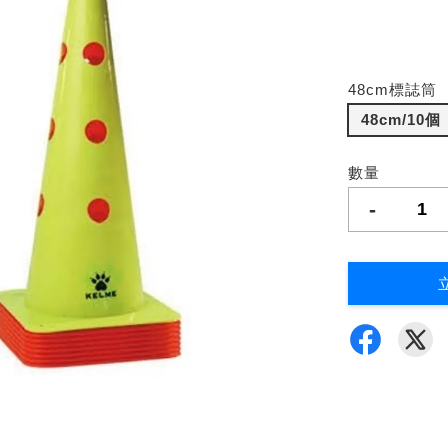
48cm標誌筒
48cm/10個
數量
-