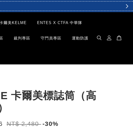
卡爾美KELME
ENTES X CTFA 中華隊
區
裁判專區
守門員專區
運動防護
ME 卡爾美標誌筒（高
m）
36
NT$ 2,480
-30%