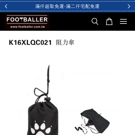
滿仟超取免運-滿二仟宅配免運