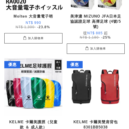
Molten 大音量電子哨
美津濃 MIZUNO JFA日本足
協認證足球 高彈足球 (4號/5
NT$ 990
號)
NT$ 1,300
-23.8%
從
起
NT$ 885
NT$ 1,180
-25%
加入購物車
加入購物車
優惠
優惠
KELME 卡爾美護脛（兒童
KELME 卡爾美雙肩背包
款 ＆ 成人款）
8301BB5038