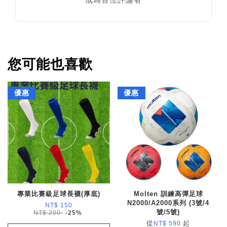
您可能也喜歡
優惠
優惠
專業比賽級足球長襪(厚底)
Molten 訓練高彈足球
N2000/A2000系列 (3號/4
NT$ 150
號/5號)
NT$ 200
-25%
從
起
NT$ 590