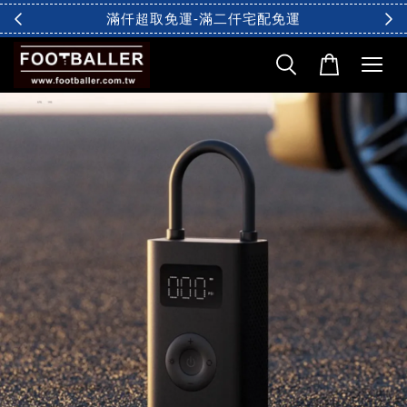
滿仟超取免運-滿二仟宅配免運