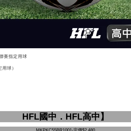
 足球聯賽指定用球
指定用球）
HFL國中．HFL高中】
MKPKC55BR1001-定價$2,480