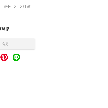
總分:
0
-
0
評價
賽球隊
售完