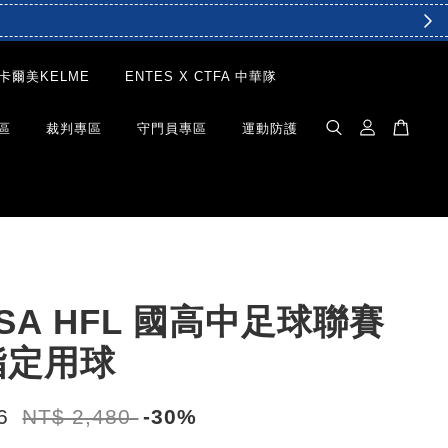
卡爾美KELME
ENTES X CTFA 中華隊
區
裁判專區
守門員專區
運動防護
ASA HFL 國高中足球聯賽
指定用球
36
NT$ 2,480
-30%