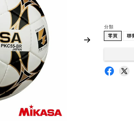
分類
零買
聯