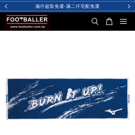
滿仟超取免運-滿二仟宅配免運