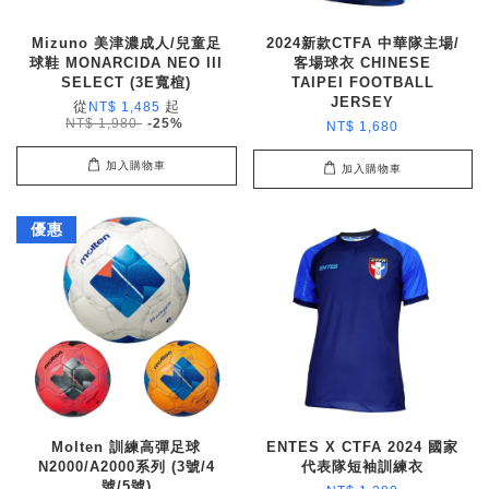
Mizuno 美津濃成人/兒童足
2024新款CTFA 中華隊主場/
球鞋 MONARCIDA NEO III
客場球衣 CHINESE
SELECT (3E寬楦)
TAIPEI FOOTBALL
JERSEY
從
起
NT$ 1,485
NT$ 1,980
-25%
NT$ 1,680
加入購物車
加入購物車
優惠
Molten 訓練高彈足球
ENTES X CTFA 2024 國家
N2000/A2000系列 (3號/4
代表隊短袖訓練衣
號/5號)