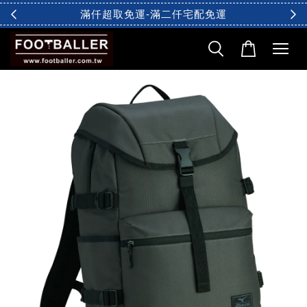
滿仟超取免運-滿二仟宅配免運