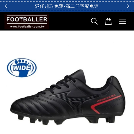
滿仟超取免運-滿二仟宅配免運