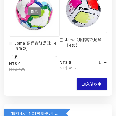
售完
Joma 訓練高彈足球
Joma 高彈青訓足球 (4
【4號】
號/5號)
-
+
NT$ 0
NT$ 0
NT$ 455
NT$ 490
加入購物車
加購INXTINCT鞋墊享8折優惠