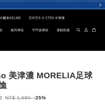
卡爾美KELME
ENTES X CTFA 中華隊
區
裁判專區
守門員專區
運動防護
no 美津濃 MORELIA足球
恤
60
NT$ 1,680
-25%