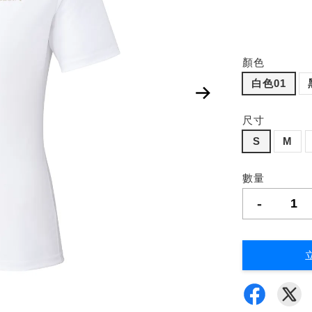
顏色
白色01
尺寸
S
M
數量
-