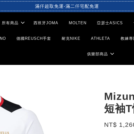
滿仟超取免運-滿二仟宅配免運
所有商品
西班牙JOMA
MOLTEN
亞瑟士ASICS
NO
德國REUSCH手套
耐克NIKE
ATHLETA
教練專
俱樂部商品
Mizu
短袖T
NT$ 1,2