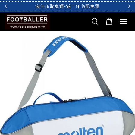
滿仟超取免運-滿二仟宅配免運