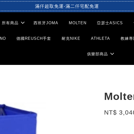
滿仟超取免運-滿二仟宅配免運
所有商品
西班牙JOMA
MOLTEN
亞瑟士ASICS
NO
德國REUSCH手套
耐克NIKE
ATHLETA
教練專
俱樂部商品
Molt
NT$ 3,0