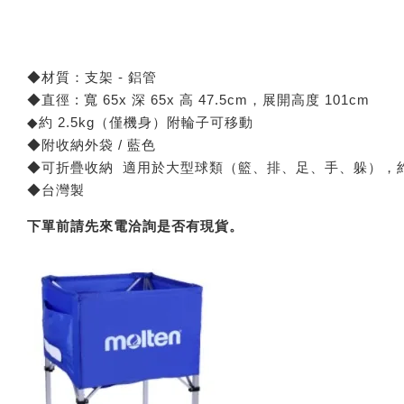
◆材質：支架 - 鋁管
◆直徑 : 寬 65x 深 65x 高 47.5cm，展開高度 101cm
◆約 2.5kg（僅機身）附輪子可移動
◆附收納外袋 / 藍色
◆可折疊收納 適用於大型球類（籃、排、足、手、躲），約 
◆台灣製
下單前請先來電洽詢是否有現貨。