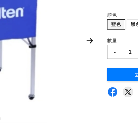
顏色
藍色
黑
數量
-