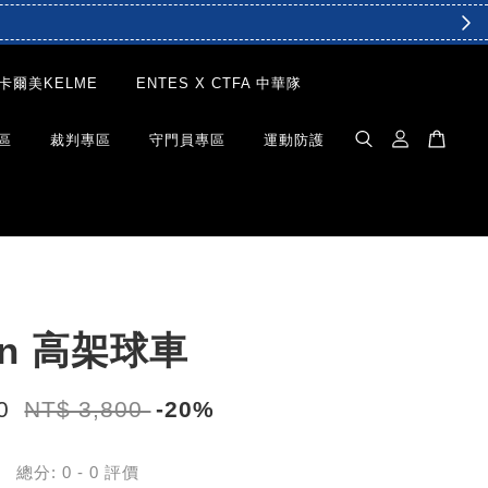
卡爾美KELME
ENTES X CTFA 中華隊
區
裁判專區
守門員專區
運動防護
en 高架球車
40
NT$ 3,800
-20%
總分:
0
-
0
評價