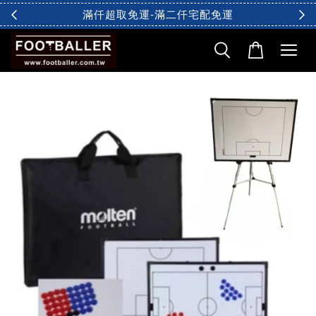
滿仟超取免運-滿二仟宅配免運