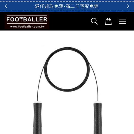
滿仟超取免運-滿二仟宅配免運