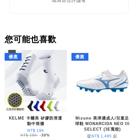
成為首位評論者
您可能也喜歡
優惠
優惠
KELME 卡爾美 矽膠防滑運
Mizuno 美津濃成人/兒童足
動中筒襪
球鞋 MONARCIDA NEO III
SELECT (3E寬楦)
NT$ 196
NT$ 280
-30%
從
起
NT$ 1,485