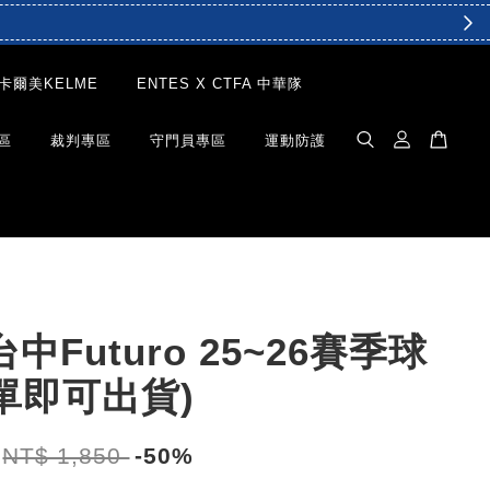
卡爾美KELME
ENTES X CTFA 中華隊
區
裁判專區
守門員專區
運動防護
中Futuro 25~26賽季球
單即可出貨)
NT$ 1,850
-50%