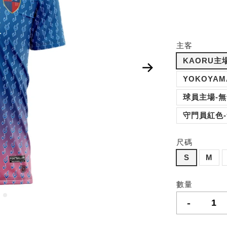
主客
KAORU主
YOKOYAM
球員主場-
守門員紅色
尺碼
S
M
數量
-