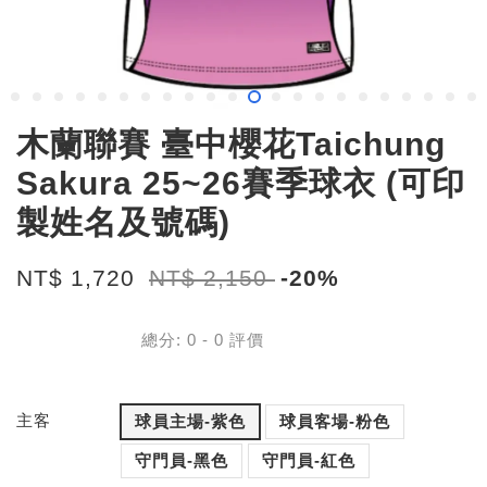
木蘭聯賽 臺中櫻花Taichung
Sakura 25~26賽季球衣 (可印
製姓名及號碼)
NT$ 1,720
NT$ 2,150
-20%
總分:
0
-
0
評價
主客
球員主場-紫色
球員客場-粉色
守門員-黑色
守門員-紅色