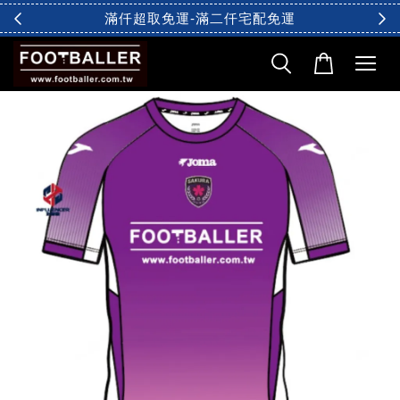
滿仟超取免運-滿二仟宅配免運