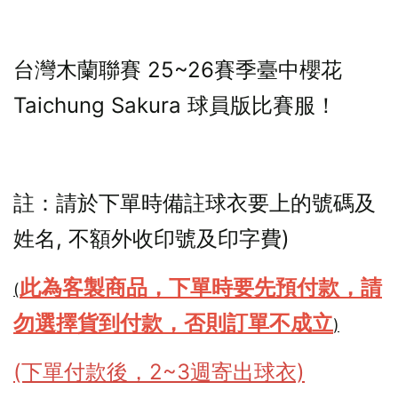
台灣木蘭聯賽 25~26賽季臺中櫻花 
Taichung Sakura 球員版比賽服！
註：請於下單時備註球衣要上的號碼及
姓名, 不額外收印號及印字費)
此為客製商品，
下單時要先預付款
，請
(
勿選擇貨到付款，否則訂單不成立
)
(下單付款後，2~3週寄出球衣)