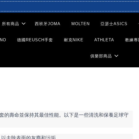
滿仟超取免運-滿二仟宅配免運
所有商品
西班牙JOMA
MOLTEN
亞瑟士ASICS
NO
德國REUSCH手套
耐克NIKE
ATHLETA
教練專
俱樂部商品
套的壽命並保持其最佳性能。以下是一些清洗和保養足球守
，以去除表面的灰塵和污垢。